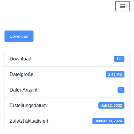
Zum
Inhalt
springen
Download
Download
111
Dateigröße
2.43 MB
Datei-Anzahl
1
Erstellungsdatum
Juli 12, 2022
Zuletzt aktualisiert
Januar 30, 2024